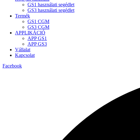
GS1 használati segédlet
GS3 használati segédlet
Termék
GS1 CGM
GS3 CGM
APPLIKÁCIÓ
APP GS1
APP GS3
Vállalat
Kapcsolat
Facebook