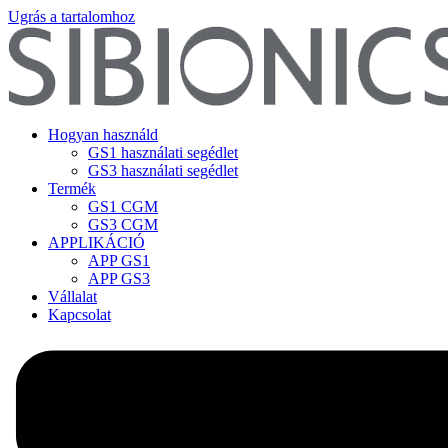
Ugrás a tartalomhoz
Hogyan használd
GS1 használati segédlet
GS3 használati segédlet
Termék
GS1 CGM
GS3 CGM
APPLIKÁCIÓ
APP GS1
APP GS3
Vállalat
Kapcsolat