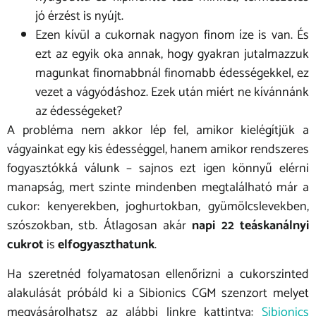
jó érzést is nyújt.
Ezen kívül a cukornak nagyon finom íze is van. És
ezt az egyik oka annak, hogy gyakran jutalmazzuk
magunkat finomabbnál finomabb édességekkel, ez
vezet a vágyódáshoz. Ezek után miért ne kívánnánk
az édességeket?
A probléma nem akkor lép fel, amikor kielégítjük a
vágyainkat egy kis édességgel, hanem amikor rendszeres
fogyasztókká válunk – sajnos ezt igen könnyű elérni
manapság, mert szinte mindenben megtalálható már a
cukor: kenyerekben, joghurtokban, gyümölcslevekben,
szószokban, stb. Átlagosan akár
napi 22 teáskanálnyi
cukrot
is
elfogyaszthatunk
.
Ha szeretnéd folyamatosan ellenőrizni a cukorszinted
alakulását próbáld ki a Sibionics CGM szenzort melyet
megvásárolhatsz az alábbi linkre kattintva:
Sibionics