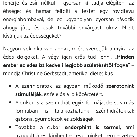
fehérje és zsír nélkül – gyorsan ki tudja elégíteni az
éhséget és hamar feltölti a testet egy rövidtávú
energiabombával, de ez ugyanolyan gyorsan távozik
ahogy jött, és csak további sóvárgást okoz. Miért
kívánjuk az édességeket?
Nagyon sok oka van annak, miért szeretjük annyira az
édes dolgokat. A vágy igen erős tud lenni. „
Minden
ember az édes ízt kedveli legjobb születésétől fogva
” –
mondja Christine Gerbstadt, amerikai dietetikus.
A szénhidrátok az agyban működő
szerotonint
stimulálják
, ez felelős a jó közérzetért.
A cukor is a szénhidrát egyik formája, de sok más
formában is találkozhatunk szénhidrátokkal:
gabona, gyümölcsök és zöldségek.
Továbbá a cukor
endorphint is termel,
ami
nyugodttá és kipihentté tesz minket, természetes