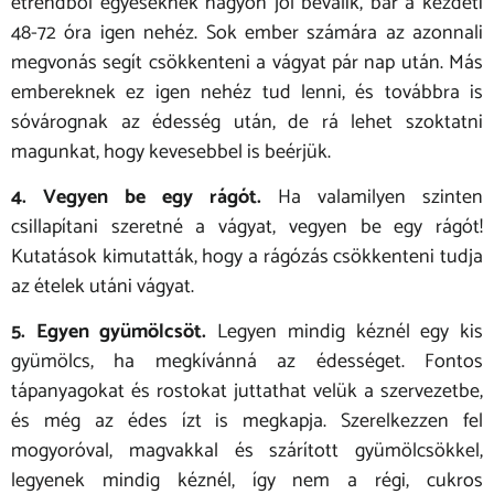
étrendből egyeseknek nagyon jól beválik, bár a kezdeti
48-72 óra igen nehéz. Sok ember számára az azonnali
megvonás segít csökkenteni a vágyat pár nap után. Más
embereknek ez igen nehéz tud lenni, és továbbra is
sóvárognak az édesség után, de rá lehet szoktatni
magunkat, hogy kevesebbel is beérjük.
4. Vegyen be egy rágót.
Ha valamilyen szinten
csillapítani szeretné a vágyat, vegyen be egy rágót!
Kutatások kimutatták, hogy a rágózás csökkenteni tudja
az ételek utáni vágyat.
5. Egyen gyümölcsöt.
Legyen mindig kéznél egy kis
gyümölcs, ha megkívánná az édességet. Fontos
tápanyagokat és rostokat juttathat velük a szervezetbe,
és még az édes ízt is megkapja. Szerelkezzen fel
mogyoróval, magvakkal és szárított gyümölcsökkel,
legyenek mindig kéznél, így nem a régi, cukros