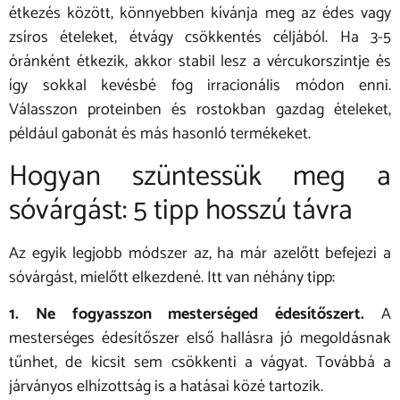
étkezés között, könnyebben kívánja meg az édes vagy
zsíros ételeket, étvágy csökkentés céljából. Ha 3-5
óránként étkezik, akkor stabil lesz a vércukorszintje és
így sokkal kevésbé fog irracionális módon enni.
Válasszon proteinben és rostokban gazdag ételeket,
például gabonát és más hasonló termékeket.
Hogyan szüntessük meg a
sóvárgást: 5 tipp hosszú távra
Az egyik legjobb módszer az, ha már azelőtt befejezi a
sóvárgást, mielőtt elkezdené. Itt van néhány tipp:
1. Ne fogyasszon mesterséged édesítőszert.
A
mesterséges édesítőszer első hallásra jó megoldásnak
tűnhet, de kicsit sem csökkenti a vágyat. Továbbá a
járványos elhízottság is a hatásai közé tartozik.