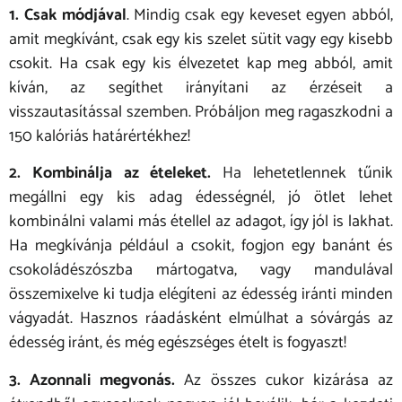
1. Csak módjával
. Mindig csak egy keveset egyen abból,
amit megkívánt, csak egy kis szelet sütit vagy egy kisebb
csokit. Ha csak egy kis élvezetet kap meg abból, amit
kíván, az segíthet irányítani az érzéseit a
visszautasítással szemben. Próbáljon meg ragaszkodni a
150 kalóriás határértékhez!
2. Kombinálja az ételeket.
Ha lehetetlennek tűnik
megállni egy kis adag édességnél, jó ötlet lehet
kombinálni valami más étellel az adagot, így jól is lakhat.
Ha megkívánja például a csokit, fogjon egy banánt és
csokoládészószba mártogatva, vagy mandulával
összemixelve ki tudja elégíteni az édesség iránti minden
vágyadát. Hasznos ráadásként elmúlhat a sóvárgás az
édesség iránt, és még egészséges ételt is fogyaszt!
3. Azonnali megvonás.
Az összes cukor kizárása az