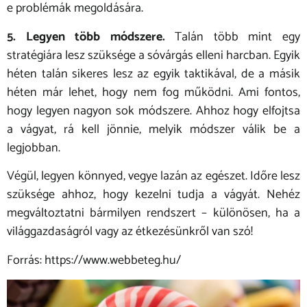
e problémák megoldására.
5. Legyen több módszere.
Talán több mint egy
stratégiára lesz szüksége a sóvárgás elleni harcban. Egyik
héten talán sikeres lesz az egyik taktikával, de a másik
héten már lehet, hogy nem fog működni. Ami fontos,
hogy legyen nagyon sok módszere. Ahhoz hogy elfojtsa
a vágyat, rá kell jönnie, melyik módszer válik be a
legjobban.
Végül, legyen könnyed, vegye lazán az egészet. Időre lesz
szüksége ahhoz, hogy kezelni tudja a vágyát. Nehéz
megváltoztatni bármilyen rendszert – különösen, ha a
világgazdaságról vagy az étkezésünkről van szó!
Forrás: https://www.webbeteg.hu/