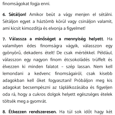
finomságokat fogja enni.
6. Sétáljon!
Amikor beüt a vágy menjen el sétálni.
Sétáljon egyet a háztömb körül vagy csináljon valamit,
ami kicsit kimozdítja és elvonja a figyelmet!
7. Válassza a minőséget a mennyiség helyett
. Ha
valamilyen édes finomságra vágyik, válasszon egy
gyönyörű, dekadens ételt! De csak mértékkel. Például,
válasszon egy nagyon finom étcsokoládés trüffelt és
élvezzen ki minden falatot – szép lassan. Nem kell
lemondani a kedvenc finomságairól, csak kisebb
adagokban kell őket fogyasztani! Próbáljon meg kis
adagokat becsempészni az táplálkozásába és figyeljen
oda rá, hogy a cukros dolgok helyett egészséges ételek
töltsék meg a gyomrát.
8. Étkezzen rendszeresen.
Ha túl sok időt hagy két