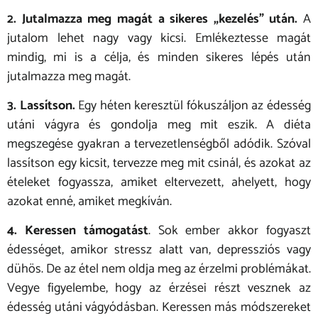
2. Jutalmazza meg magát a sikeres „kezelés” után.
A
jutalom lehet nagy vagy kicsi. Emlékeztesse magát
mindig, mi is a célja, és minden sikeres lépés után
jutalmazza meg magát.
3. Lassítson.
Egy héten keresztül fókuszáljon az édesség
utáni vágyra és gondolja meg mit eszik. A diéta
megszegése gyakran a tervezetlenségből adódik. Szóval
lassítson egy kicsit, tervezze meg mit csinál, és azokat az
ételeket fogyassza, amiket eltervezett, ahelyett, hogy
azokat enné, amiket megkíván.
4. Keressen támogatást
. Sok ember akkor fogyaszt
édességet, amikor stressz alatt van, depressziós vagy
dühös. De az étel nem oldja meg az érzelmi problémákat.
Vegye figyelembe, hogy az érzései részt vesznek az
édesség utáni vágyódásban. Keressen más módszereket