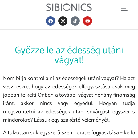
HOGYAN HASZNÁLD
Győzze le az édesség utáni
vágyat!
Nem bírja kontrollálni az édességek utáni vágyát? Ha azt
veszi észre, hogy az édességek elfogyasztása csak még
jobban felkelti Önben a további vágyat néhány finomság
iránt, akkor nincs vagy egyedül. Hogyan tudja
megszüntetni az édességek utáni sóvárgást egyszer s
mindörökre? Lássuk egy szakértő véleményét.
A túlzottan sok egyszerű szénhidrát elfogyasztása – kellő