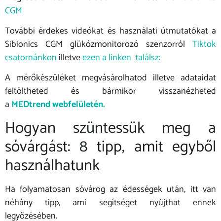
CGM
További érdekes videókat és használati útmutatókat a
Sibionics CGM glükózmonitorozó szenzorról
Tiktok
csatornánkon
illetve
ezen a linken találsz:
A mérőkészüléket megvásárolhatod illetve adataidat
feltöltheted és bármikor visszanézheted
a
MEDtrend webfelületén.
Hogyan szüntessük meg a
sóvárgást: 8 tipp, amit egyből
használhatunk
Ha folyamatosan sóvárog az édességek után, itt van
néhány tipp, ami segítséget nyújthat ennek
legyőzésében.